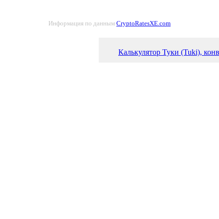
Информация по данным
CryptoRatesXE.com
Калькулятор Туки (Tuki), кон
Курс Туки (TUKI) к эфиопск
График Туки (TUKI)
Самая перспективная крипто
Рейтинг акций. Куда вкладыв