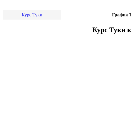
Курс Туки
График Т
Курс Туки к