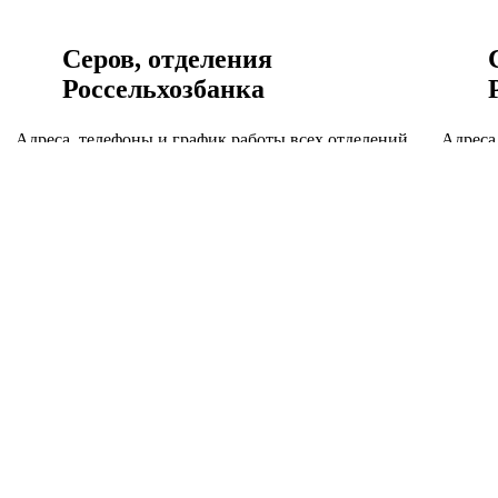
Серов, отделения
Россельхозбанка
Адреса, телефоны и график работы всех отделений
Адреса
в г. Серов
в г. Се
Серов, отделения Россельхозбанка
Серпух
Серышево, отделения
Россельхозбанка
Адреса, телефоны и график работы всех отделений
Адреса
в г. Серышево
в г. Ск
Серышево, отделения Россельхозбанка
Скопин
Славгород, отделения
Россельхозбанка