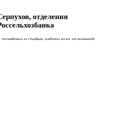
Серпухов, отделения
Россельхозбанка
, телефоны и график работы всех отделений
рпухов
ов, отделения Россельхозбанка
Скопин, отделения
Россельхозбанка
, телефоны и график работы всех отделений
опин
, отделения Россельхозбанка
Славск, отделения
Россельхозбанка