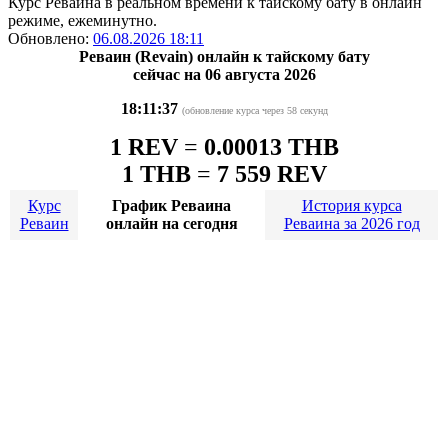
Курс Реваина в реальном времени к тайскому бату в онлайн
режиме, ежеминутно.
Обновлено:
06.08.2026 18:11
Реваин (Revain) онлайн к тайскому бату
сейчас на 06 августа 2026
18:11:37
(обновление курса через 58 секунд
1 REV
=
0.00013 THB
1 THB
=
7 559 REV
Курс
График Реваина
История курса
Реваин
онлайн на сегодня
Реваина за 2026 год