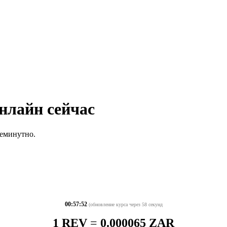
нлайн сейчас
жеминутно.
00:57:52
(обновление курса через 58 секунд
1 REV
=
0.000065 ZAR