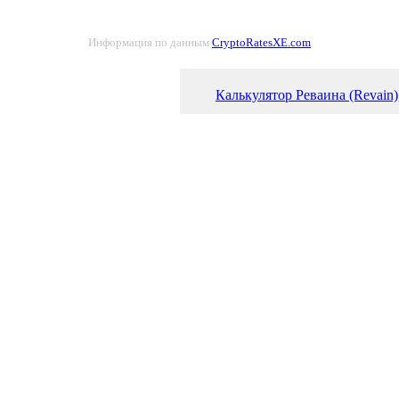
Информация по данным
CryptoRatesXE.com
Калькулятор Реваина (Revain)
Курс Реваин (REV) к рэнду (
График Реваина (REV)
Самая перспективная крипто
Рейтинг акций. Куда вкладыв