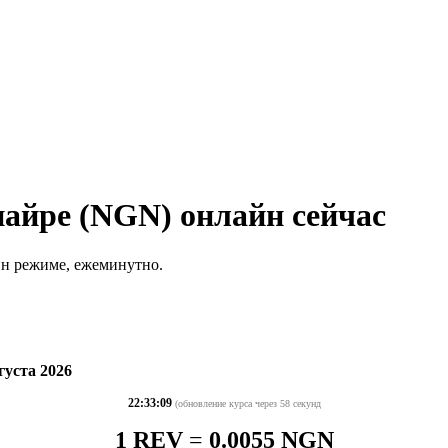
найре (NGN) онлайн сейчас
йн режиме, ежеминутно.
густа 2026
22:33:09
(обновление курса через 58 секунд
1 REV
=
0.0055 NGN