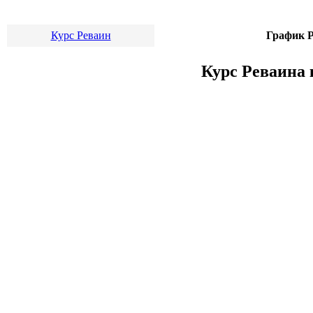
Курс Реваин
График Р
Курс Реваина 