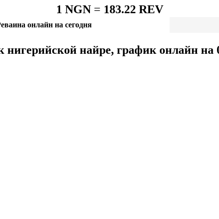
1 NGN
=
183.22 REV
еваина онлайн на сегодня
к нигерийской найре, график онлайн на 0