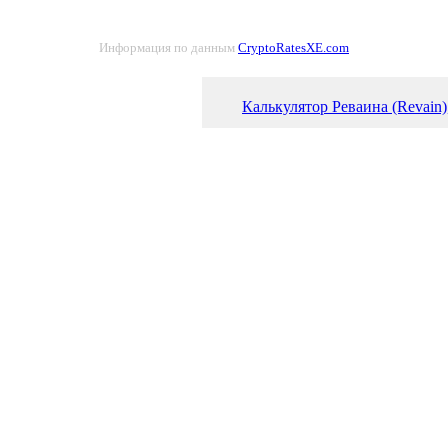
Информация по данным
CryptoRatesXE.com
Калькулятор Реваина (Revain)
Курс Реваин (REV) к нигери
График Реваина (REV)
Самая крупная криптовалюта
Рейтинг акций. Куда вкладыв