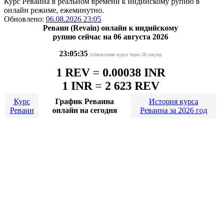
Курс Реваина в реальном времени к индийскому рупию в
онлайн режиме, ежеминутно.
Обновлено:
06.08.2026 23:05
Реваин (Revain) онлайн к индийскому
рупию сейчас на 06 августа 2026
23:05:35
(обновление курса через 58 секунд
1 REV
=
0.00038 INR
1 INR
=
2 623 REV
Курс
График Реваина
История курса
Реваин
онлайн на сегодня
Реваина за 2026 год