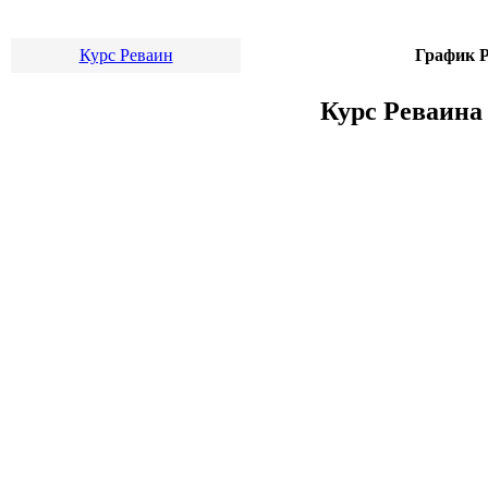
Курс Реваин
График Р
Курс Реваина 