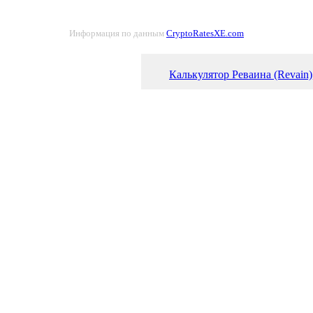
Информация по данным
CryptoRatesXE.com
Калькулятор Реваина (Revain)
Курс Реваин (REV) к эскудо 
График Реваина (REV)
Самая крупная криптовалюта
Рейтинг акций. Куда вкладыв