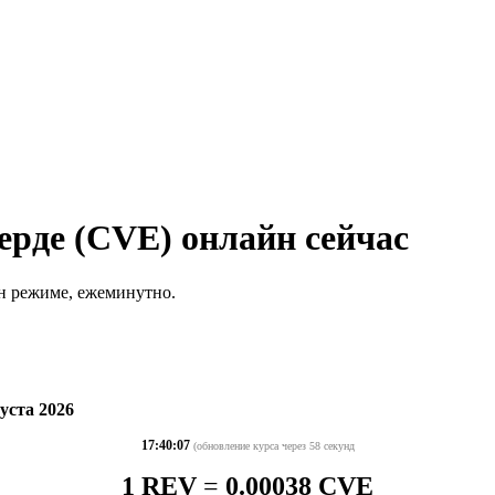
ерде (CVE) онлайн сейчас
йн режиме, ежеминутно.
уста 2026
17:40:07
(обновление курса через 58 секунд
1 REV
=
0.00038 CVE