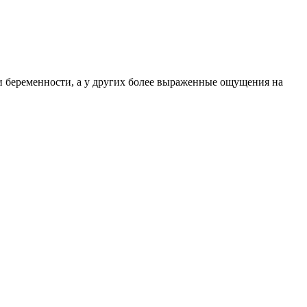
 беременности, а у других более выраженные ощущения на
сильное эмоционирование на нервирующие факторы. Все это
ствительность и болезненные ощущения в сосках. И опять же,
и является гормональная перестройка организма.
по анатомическим законам, к четвертой неделе месячные
а, которая также является симптомом развития беременности.
о кровотечение называется имплантационным.