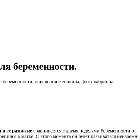
еля беременности.
деле беременности, ощущения женщины, фото эмбриона
 и ее развитие
сравнивается с двумя неделями беременности от
епился в матке. С этого момента он будет развиваться неизбежн