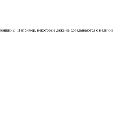
женщины. Например, некоторые даже не догадываются о наличии
оситься - повышенная плаксивость, обидчивость без причины, 
 с течением времени превратится в крошечного человека.
и грудь: замечается припухлось молочных желез, повышается чув
ной изменения груди на четвертой недели развития беременност
щие с ней изменения связывает с предстоящей менструацией. И 
труация на четвертой неделе не приходит. Наблюдается задержк
ыделения, но они никакого отношения к месячным не имеют. эт