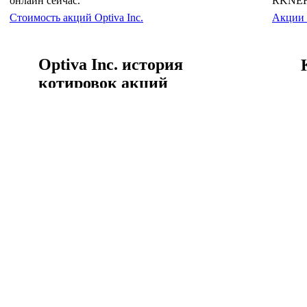
онлайн сейчас.
RKNEF 
Стоимость акций Optiva Inc.
Акции
Optiva Inc. история
котировок акций
Объём 
капитал
Курс Optiva Inc. к доллар США график за всё время.
Капитал
Optiva Inc. история котировок акций
Финансы Optiva Inc.
Доходы Op
Optiva Inc. отчёт о ф
Inc. годовой доход за
Доходы Optiva Inc.