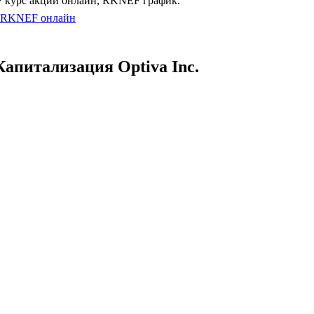
курс акций онлайн, RKNEF график.
 RKNEF онлайн
Капитализация Optiva Inc.
торговли акций RKNEF сегодня и история
изации Optiva Inc..
изация Optiva Inc.
tiva Inc.
инансовых результатах, Optiva
 2026 год.