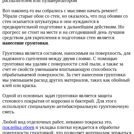
распылителем или пульверизатором
Вот наконец-то вы собрались с мыслями начать ремонт!
Убрали старые обои со стен, но оказалось, что под обоями со
стен осыпается штукатурка и они нуждаются в
предварительной подготовке к дальнейшим действиям. Но
прогресс не стоит на месте и на сегодняшний день лучшим
средством для укрепления и подготовки стен является
нанесение грунтовки
.
Грунтовка является составом, наносимым на поверхность, для
надежного сцепления между двумя слоями. С помощью
грунтовки мы удалям с поверхности слой пыли, а также за
счет ее свойств уменьшаем впитывающую способность
обрабатываемой поверхности. За счет нанесения грунтовки
мы уменьшаем расход других материалов, таких как обойный
клей или краска.
Одной из основных задач грунтовки является защита
стенового покрытия от коррозии и бактерий. Для этого
используют специальную антибактериальную грунтовочную
смесь.
Любой вид отделочных работ, неважно покраска это,
поклейка обоев
и укладка плитки нуждается в обработке
поверхности грунтовкой, что позволяет материалам держаться