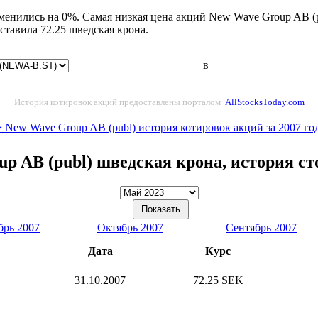
енились на 0%. Самая низкая цена акций New Wave Group AB (pu
тавила 72.25 шведская крона.
в
История котировок акций предоставлены порталом
AllStocksToday.com
 New Wave Group AB (publ) история котировок акций за 2007 го
p AB (publ) шведская крона, история с
брь 2007
Октябрь 2007
Сентябрь 2007
Дата
Курс
31.10.2007
72.25 SEK