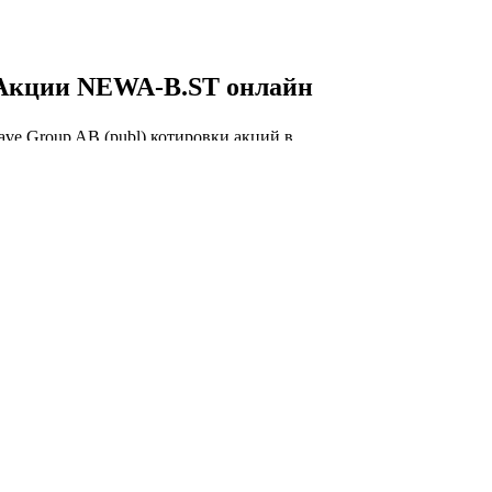
Акции NEWA-B.ST онлайн
ve Group AB (publ) котировки акций в
ом времени, NEWA-B.ST курс акций онлайн,
.ST график.
 NEWA-B.ST онлайн
Капитализация New Wave
Group AB (publ)
торговли акций NEWA-B.ST сегодня и
я капитализации New Wave Group AB (publ).
лизация New Wave Group AB (publ)