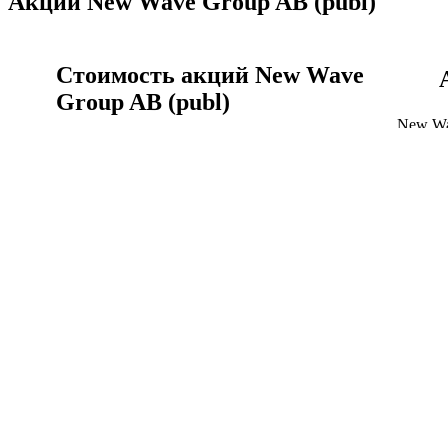
Акции New Wave Group AB (publ)
Стоимость акций New Wave
Group AB (publ)
New Wa
реальн
Акции New Wave Group AB (publ) сегодня, цена
NEWA-B
акции NEWA-B.ST онлайн сейчас.
Акции
Стоимость акций New Wave Group AB (publ)
New Wave Group AB (publ)
история котировок акций
Курс New Wave Group AB (publ) к шведская крона
Объём 
график за всё время.
истори
New Wave Group AB (publ) история котировок
Капита
акций