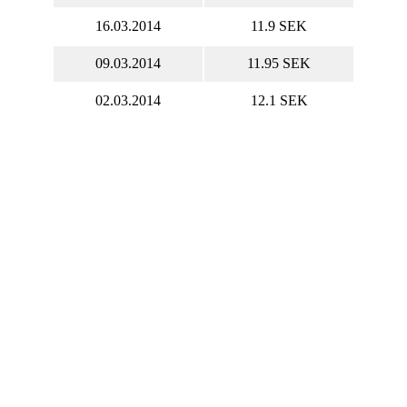
16.03.2014
11.9 SEK
09.03.2014
11.95 SEK
02.03.2014
12.1 SEK
Акции MSAB-B.ST онлайн
ystemation AB (publ) котировки акций в
ом времени, MSAB-B.ST курс акций онлайн,
.ST график.
 MSAB-B.ST онлайн
Капитализация Micro