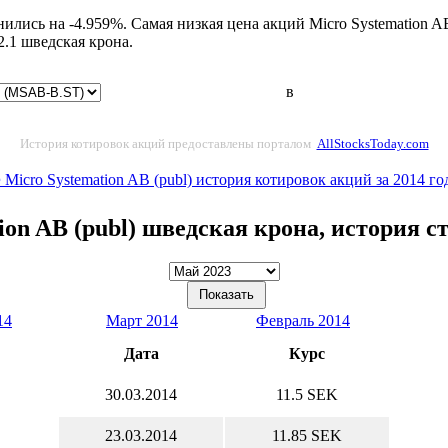
ились на -4.959%. Самая низкая цена акций Micro Systemation AB
.1 шведская крона.
в
История котировок акций предоставлены порталом
AllStocksToday.com
 Micro Systemation AB (publ) история котировок акций за 2014 го
ion AB (publ) шведская крона, история 
14
Март 2014
Февраль 2014
Дата
Курс
30.03.2014
11.5 SEK
23.03.2014
11.85 SEK