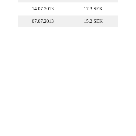
14.07.2013
17.3 SEK
07.07.2013
15.2 SEK
Акции MSAB-B.ST онлайн
ystemation AB (publ) котировки акций в
ом времени, MSAB-B.ST курс акций онлайн,
.ST график.
 MSAB-B.ST онлайн
Капитализация Micro
Systemation AB (publ)