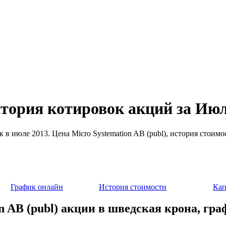
история котировок акций за Ию
ик в июле 2013. Цена Micro Systemation AB (publ), история стоим
График онлайн
История стоимости
Кап
n AB (publ) акции в шведская крона, гр