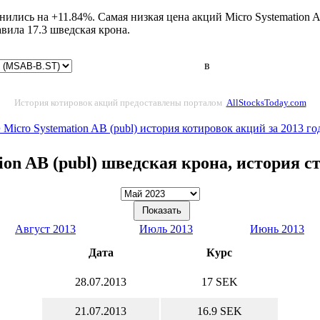
нились на +11.84%. Самая низкая цена акций Micro Systemation A
ила 17.3 шведская крона.
в
История котировок акций предоставлены порталом
AllStocksToday.com
 Micro Systemation AB (publ) история котировок акций за 2013 го
ion AB (publ) шведская крона, история 
Август 2013
Июль 2013
Июнь 2013
Дата
Курс
28.07.2013
17 SEK
21.07.2013
16.9 SEK