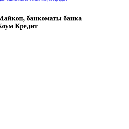
Майкоп, банкоматы банка
Хоум Кредит
и график работы всех банкоматов в г.
п
, банкоматы банка Хоум Кредит
Минеральные Воды,
банкоматы банка Хоум
Кредит
и график работы всех банкоматов в г.
альные Воды
льные Воды, банкоматы банка Хоум Кредит
Москва, банкоматы банка