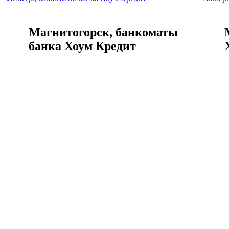
Магнитогорск, банкоматы
банка Хоум Кредит
Адреса и график работы всех банкоматов в г.
Адреса 
Магнитогорск
Майко
Магнитогорск, банкоматы банка Хоум Кредит
Майкоп
Миасс, банкоматы банка
Хоум Кредит
Адреса и график работы всех банкоматов в г. Миасс
Адреса 
Миасс, банкоматы банка Хоум Кредит
Минер
Минера
Можайск, банкоматы банка