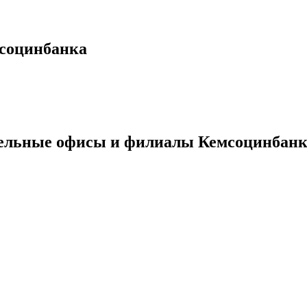
мсоцинбанка
тельные офисы и филиалы Кемсоцинбан