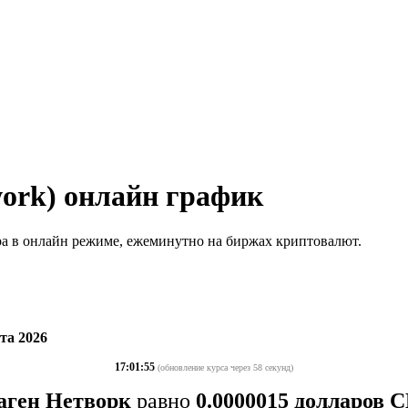
ork) онлайн график
ра в онлайн режиме, ежеминутно на биржах криптовалют.
та 2026
17:01:55
(обновление курса через 58 секунд)
ген Нетворк
равно
0.0000015 долларов