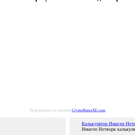
Информация по данным
CryptoRatesXE.com
Калькулятор Имаген Нетв
Имаген Нетворк калькуля