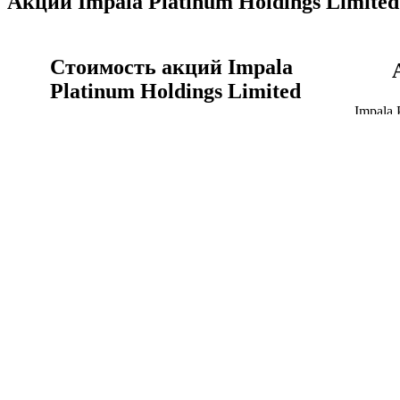
Акции Impala Platinum Holdings Limited
Стоимость акций Impala
Platinum Holdings Limited
Impala 
реальн
Акции Impala Platinum Holdings Limited сегодня,
IMPUY 
цена акции IMPUY онлайн сейчас.
Акции
Стоимость акций Impala Platinum Holdings Limited
Impala Platinum Holdings
Limited история котировок
акций
Объём 
Курс Impala Platinum Holdings Limited к доллар
капитал
США график за всё время.
Капитал
Impala Platinum Holdings Limited история котировок
акций