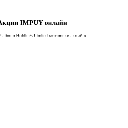
Акции IMPUY онлайн
Platinum Holdings Limited котировки акций в
ом времени, IMPUY курс акций онлайн,
график.
 IMPUY онлайн
Капитализация Impala
Platinum Holdings Limited
торговли акций IMPUY сегодня и история
изации Impala Platinum Holdings Limited.
изация Impala Platinum Holdings Limited