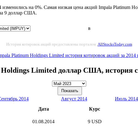
4 изменились на 0%. Самая низкая цена акций Impala Platinum Ho
ла 9 доллар США.
в
История котировок акций предоставлены порталом
AllStocksToday.com
Impala Platinum Holdings Limited история котировок акций за 2014 
 Holdings Limited доллар США, история
Сентябрь 2014
Август 2014
Июль 2014
Дата
Курс
01.08.2014
9 USD