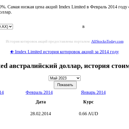
0%. Самая низкая цена акций Imdex Limited в Февраль 2014 году 
оллар.
в
История котировок акций предоставлены порталом
AllStocksToday.com
🡸 Imdex Limited история котировок акций за 2014 году
ted австралийский доллар, история стои
14
Февраль 2014
Январь 2014
Дата
Курс
28.02.2014
0.66 AUD