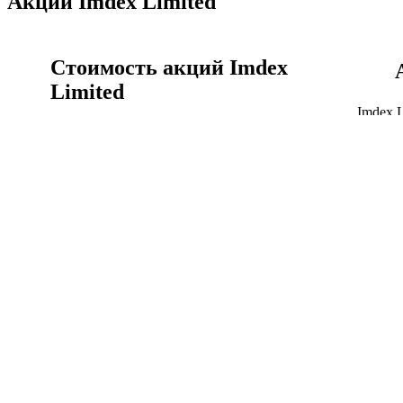
Акции Imdex Limited
Стоимость акций Imdex
Limited
Imdex 
времен
Акции Imdex Limited сегодня, цена акции IMD.AX
график
онлайн сейчас.
Акции
Стоимость акций Imdex Limited
Imdex Limited история
котировок акций
Курс Imdex Limited к австралийский доллар график
Объём 
за всё время.
капита
Imdex Limited история котировок акций
Капита
Финансы Imdex Limited