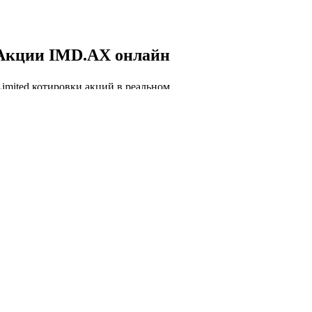
Акции IMD.AX онлайн
Limited котировки акций в реальном
и, IMD.AX курс акций онлайн, IMD.AX
.
 IMD.AX онлайн
Капитализация Imdex
Limited
торговли акций IMD.AX сегодня и история
лизации Imdex Limited.
лизация Imdex Limited