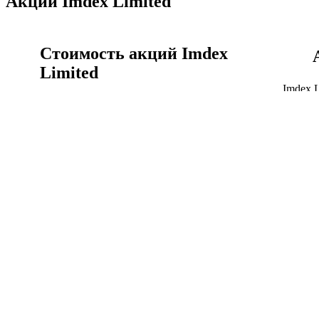
Акции Imdex Limited
Стоимость акций Imdex
Limited
Imdex 
времен
Акции Imdex Limited сегодня, цена акции IMD.AX
график
онлайн сейчас.
Акции
Стоимость акций Imdex Limited
Imdex Limited история
котировок акций
Курс Imdex Limited к австралийский доллар график
Объём 
за всё время.
капита
Imdex Limited история котировок акций
Капита
Финансы Imdex Limited