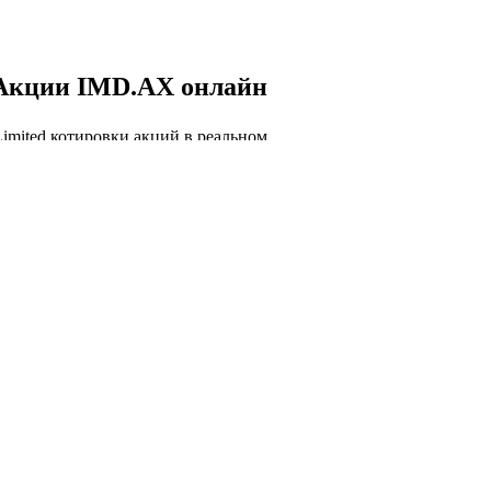
Акции IMD.AX онлайн
Limited котировки акций в реальном
и, IMD.AX курс акций онлайн, IMD.AX
.
 IMD.AX онлайн
Капитализация Imdex
Limited
торговли акций IMD.AX сегодня и история
лизации Imdex Limited.
лизация Imdex Limited