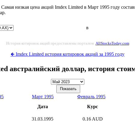
 Самая низкая цена акций Imdex Limited в Март 1995 году состав
ар.
в
История котировок акций предоставлены порталом
AllStocksToday.com
🡸 Imdex Limited история котировок акций за 1995 году
ted австралийский доллар, история стои
95
Март 1995
Февраль 1995
Дата
Курс
31.03.1995
0.16 AUD