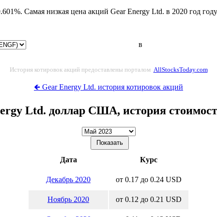
0.601%. Самая низкая цена акций Gear Energy Ltd. в 2020 год го
в
История котировок акций предоставлены порталом
AllStocksToday.com
🡸 Gear Energy Ltd. история котировок акций
ergy Ltd. доллар США, история стоимос
Дата
Курс
Декабрь 2020
от 0.17 до 0.24 USD
Ноябрь 2020
от 0.12 до 0.21 USD