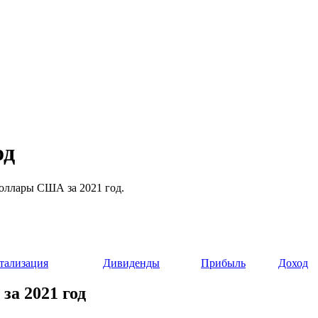
од
 доллары США за 2021 год.
тализация
Дивиденды
Прибыль
Доход
за 2021 год