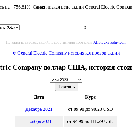
сь на +756.81%. Самая низкая цена акций General Electric Compa
в
История котировок акций предоставлены порталом
AllStocksToday.com
🡸 General Electric Company история котировок акций
ctric Company доллар США, история сто
Дата
Курс
Декабрь 2021
от 89.98 до 98.28 USD
Ноябрь 2021
от 94.99 до 111.29 USD