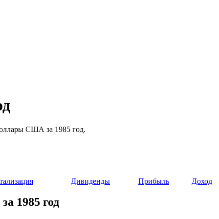
од
 доллары США за 1985 год.
тализация
Дивиденды
Прибыль
Доход
за 1985 год