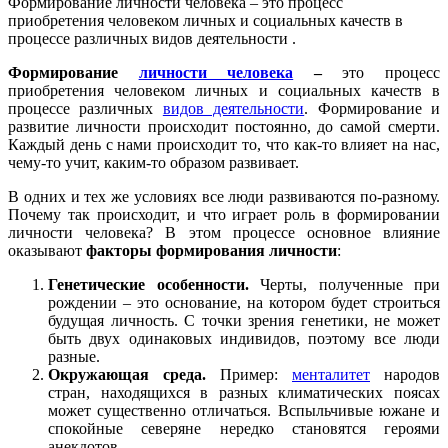
Формирование личности человека – это процесс
приобретения человеком личных и социальных качеств в
процессе различных видов деятельности .
Формирование
личности человека
–
это процесс
приобретения человеком личных и социальных качеств в
процессе различных
видов деятельности
. Формирование и
развитие личности происходит постоянно, до самой смерти.
Каждый день с нами происходит то, что как-то влияет на нас,
чему-то учит, каким-то образом развивает.
В одних и тех же условиях все люди развиваются по-разному.
Почему так происходит, и что играет роль в формировании
личности человека? В этом процессе основное влияние
оказывают
факторы формирования личности
:
Генетические особенности.
Черты, полученные при
рождении – это основание, на котором будет строиться
будущая личность. С точки зрения генетики, не может
быть двух одинаковых индивидов, поэтому все люди
разные.
Окружающая среда.
Пример:
менталитет
народов
стран, находящихся в разных климатических поясах
может существенно отличаться. Вспыльчивые южане и
спокойные северяне нередко становятся героями
анекдотов.