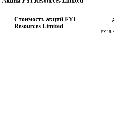
Акции FYI Resources Limited
Стоимость акций FYI
Resources Limited
FYI Re
времен
Акции FYI Resources Limited сегодня, цена акции
график
FYI.AX онлайн сейчас.
Акции 
Стоимость акций FYI Resources Limited
FYI Resources Limited
история котировок акций
Курс FYI Resources Limited к австралийский доллар
Объём 
график за всё время.
капитал
FYI Resources Limited история котировок акций
Капита
Финансы FYI Resources Limited