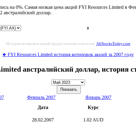
ись на 0%. Самая низкая цена акций FYI Resources Limited в Фе
2 австралийский доллар.
в
История котировок акций предоставлены порталом
AllStocksToday.com
🡸 FYI Resources Limited история котировок акций за 2007 году
Limited австралийский доллар, история 
07
Февраль 2007
Январь 2007
Дата
Курс
28.02.2007
1.02 AUD