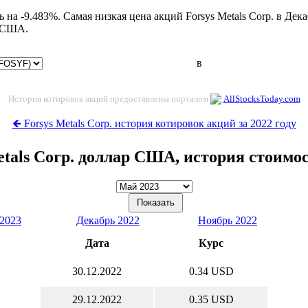
ь на -9.483%. Самая низкая цена акций Forsys Metals Corp. в Де
р США.
в
История котировок акций предоставлены порталом
AllStocksToday.com
🡸 Forsys Metals Corp. история котировок акций за 2022 году
etals Corp. доллар США, история стоимо
2023
Декабрь 2022
Ноябрь 2022
Дата
Курс
30.12.2022
0.34 USD
29.12.2022
0.35 USD