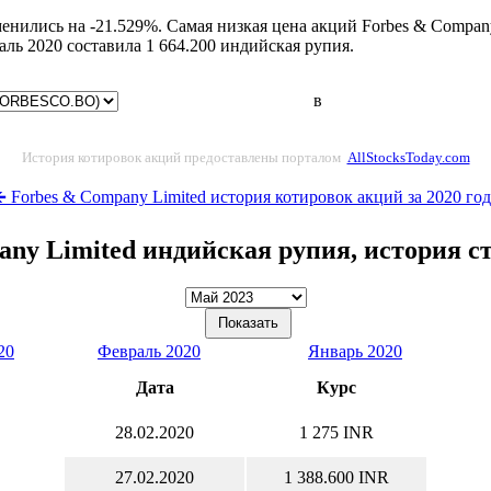
енились на -21.529%. Самая низкая цена акций Forbes & Company
ь 2020 составила 1 664.200 индийская рупия.
в
История котировок акций предоставлены порталом
AllStocksToday.com
 Forbes & Company Limited история котировок акций за 2020 го
any Limited индийская рупия, история с
20
Февраль 2020
Январь 2020
Дата
Курс
28.02.2020
1 275 INR
27.02.2020
1 388.600 INR