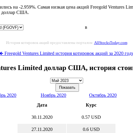
ились на -2.959%. Самая низкая цена акций Freegold Ventures Li
9 доллар США.
в
История котировок акций предоставлены порталом
AllStocksToday.com
🡸 Freegold Ventures Limited история котировок акций за 2020 год
ntures Limited доллар США, история сто
брь 2020
Ноябрь 2020
Октябрь 2020
Дата
Курс
30.11.2020
0.57 USD
27.11.2020
0.6 USD