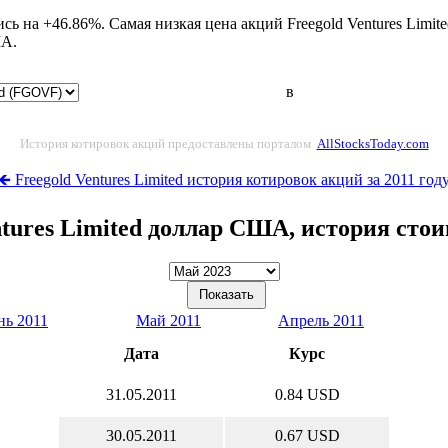
ись на +46.86%. Самая низкая цена акций Freegold Ventures Limi
ША.
в
История котировок акций предоставлены порталом
AllStocksToday.com
🡸 Freegold Ventures Limited история котировок акций за 2011 год
ntures Limited доллар США, история сто
ь 2011
Май 2011
Апрель 2011
Дата
Курс
31.05.2011
0.84 USD
30.05.2011
0.67 USD