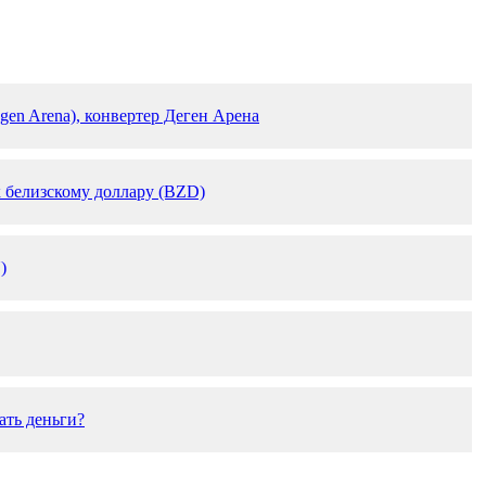
gen Arena), конвертер Деген Арена
 белизскому доллару (BZD)
)
ать деньги?