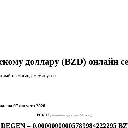
скому доллару (BZD) онлайн с
 онлайн режиме, ежеминутно.
ас на 07 августа 2026
19:37:12
(обновление курса через 58 секунд
 DEGEN
=
0.00000000005789984222295 B