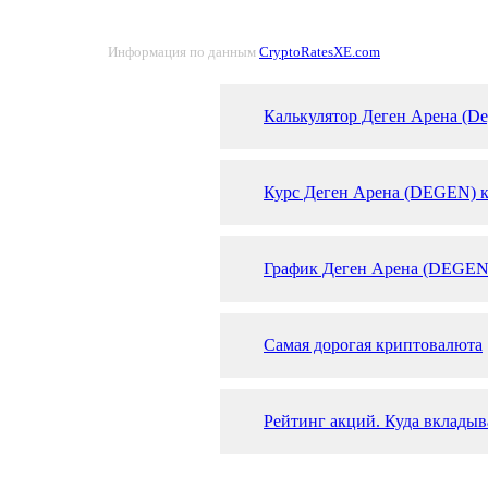
Информация по данным
CryptoRatesXE.com
Калькулятор Деген Арена (De
Курс Деген Арена (DEGEN) к
График Деген Арена (DEGEN
Самая дорогая криптовалюта
Рейтинг акций. Куда вкладыв