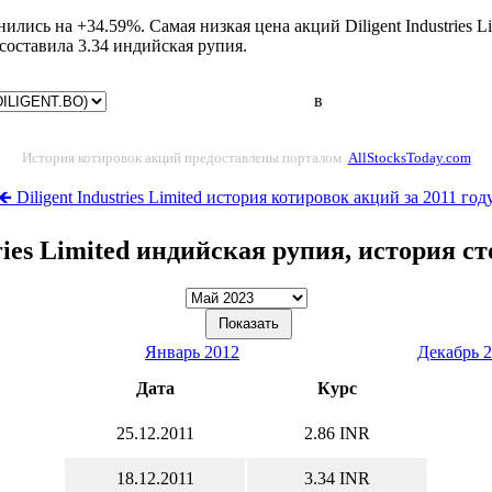
енились на +34.59%. Самая низкая цена акций Diligent Industries 
оставила 3.34 индийская рупия.
в
История котировок акций предоставлены порталом
AllStocksToday.com
🡸 Diligent Industries Limited история котировок акций за 2011 год
tries Limited индийская рупия, история 
Январь 2012
Декабрь 
Дата
Курс
25.12.2011
2.86 INR
18.12.2011
3.34 INR