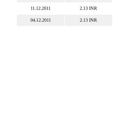
11.12.2011
2.13 INR
04.12.2011
2.13 INR
Акции DILIGENT.BO
онлайн
t Industries Limited котировки акций в
ом времени, DILIGENT.BO курс акций
, DILIGENT.BO график.
 DILIGENT.BO онлайн
Капитализация Diligent
Industries Limited