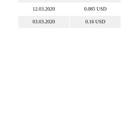
12.03.2020
0.085 USD
03.03.2020
0.16 USD
Акции CETEF онлайн
al Energy Services Ltd. котировки акций в
ом времени, CETEF курс акций онлайн,
график.
 CETEF онлайн
Капитализация Cathedral
Energy Services Ltd.