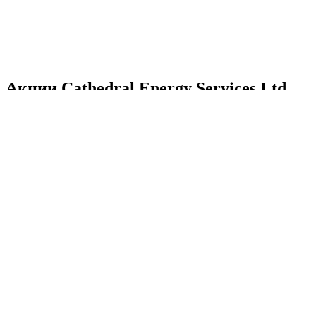
Акции Cathedral Energy Services Ltd.
Стоимость акций Cathedral
Energy Services Ltd.
Cathedr
реальн
Акции Cathedral Energy Services Ltd. сегодня, цена
CETEF 
акции CETEF онлайн сейчас.
Акции
Стоимость акций Cathedral Energy Services Ltd.
Cathedral Energy Services
Ltd. история котировок
акций