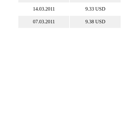
14.03.2011
9.33 USD
07.03.2011
9.38 USD
Акции CETEF онлайн
al Energy Services Ltd. котировки акций в
ом времени, CETEF курс акций онлайн,
график.
 CETEF онлайн
Капитализация Cathedral
Energy Services Ltd.