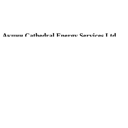
Акции Cathedral Energy Services Ltd.
Стоимость акций Cathedral
Energy Services Ltd.
Cathedr
реальн
Акции Cathedral Energy Services Ltd. сегодня, цена
CETEF 
акции CETEF онлайн сейчас.
Акции
Стоимость акций Cathedral Energy Services Ltd.
Cathedral Energy Services
Ltd. история котировок
акций