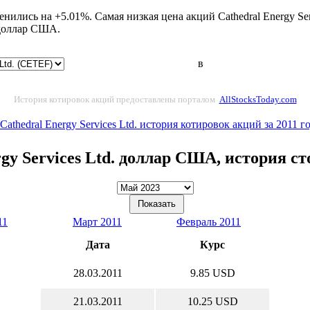
менились на +5.01%. Самая низкая цена акций Cathedral Energy Se
 доллар США.
в
История котировок акций предоставлены порталом
AllStocksToday.com
 Cathedral Energy Services Ltd. история котировок акций за 2011 г
rgy Services Ltd. доллар США, история с
11
Март 2011
Февраль 2011
Дата
Курс
28.03.2011
9.85 USD
21.03.2011
10.25 USD