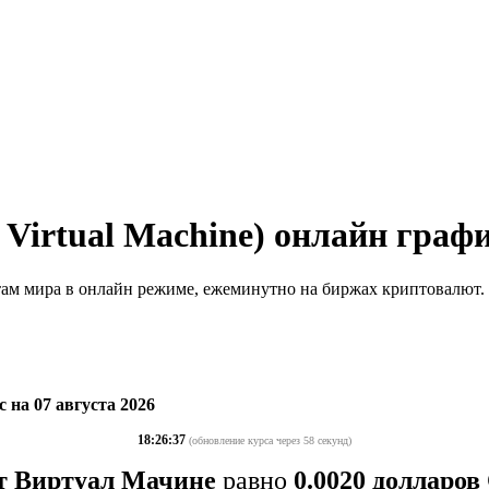
Virtual Machine) онлайн граф
там мира в онлайн режиме, ежеминутно на биржах криптовалют.
 на 07 августа 2026
18:26:37
(обновление курса через 58 секунд)
т Виртуал Мачине
равно
0.0020 долларо