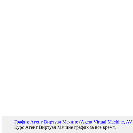
График Агент Виртуал Мачине (Agent Virtual Machine, A
Курс Агент Виртуал Мачине график за всё время.