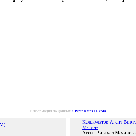
Информация по данным
CryptoRatesXE.com
Калькулятор Агент Виртуа
VM)
Мачине
Агент Виртуал Мачине ка