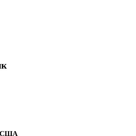
ик
в США