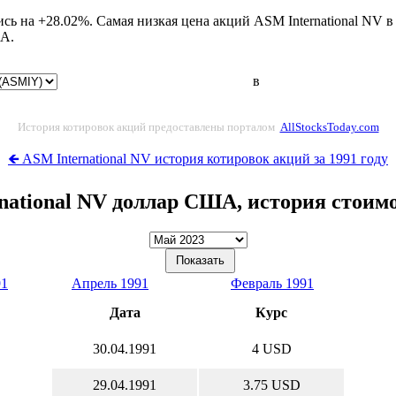
сь на +28.02%. Самая низкая цена акций ASM International NV 
ША.
в
История котировок акций предоставлены порталом
AllStocksToday.com
🡸 ASM International NV история котировок акций за 1991 году
national NV доллар США, история стоим
91
Апрель 1991
Февраль 1991
Дата
Курс
30.04.1991
4 USD
29.04.1991
3.75 USD