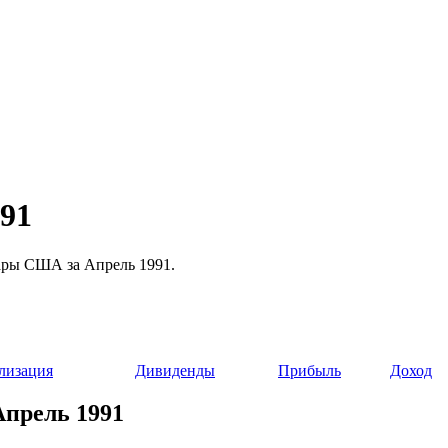
991
лары США за Апрель 1991.
лизация
Дивиденды
Прибыль
Доход
Апрель 1991