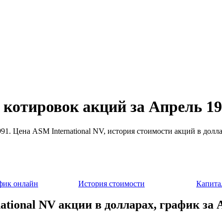
 котировок акций за Апрель 1
991. Цена ASM International NV, история стоимости акций в дол
фик онлайн
История стоимости
Капита
ational NV акции в долларах, график за 