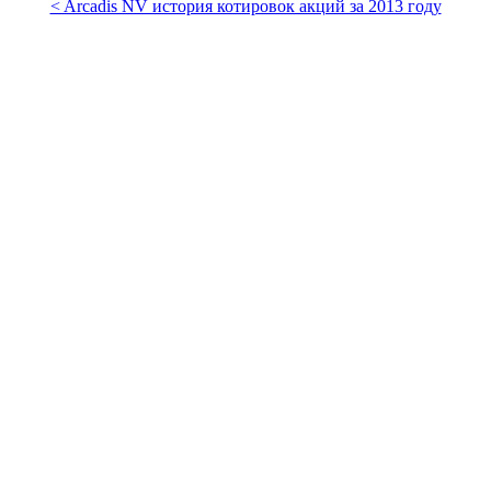
< Arcadis NV история котировок акций за 2013 году
Arcadis NV доллар США, история
стоимости акций
Дата
Курс
25.11.2013
32 USD
18.11.2013
32 USD
11.11.2013
32.1 USD
04.11.2013
31.38 USD
Arcadis NV
Стоимость акций Arcadis NV