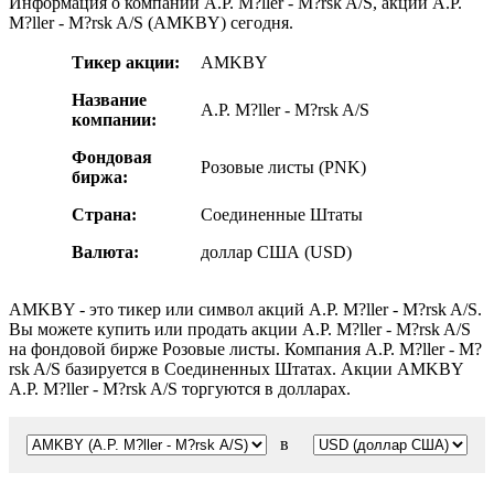
Информация о компании A.P. M?ller - M?rsk A/S, акции A.P.
M?ller - M?rsk A/S (AMKBY) сегодня.
Тикер акции:
AMKBY
Название
A.P. M?ller - M?rsk A/S
компании:
Фондовая
Розовые листы (PNK)
биржа:
Страна:
Соединенные Штаты
Валюта:
доллар США (USD)
AMKBY - это тикер или символ акций A.P. M?ller - M?rsk A/S.
Вы можете купить или продать акции A.P. M?ller - M?rsk A/S
на фондовой бирже Розовые листы. Компания A.P. M?ller - M?
rsk A/S базируется в Соединенных Штатах. Акции AMKBY
A.P. M?ller - M?rsk A/S торгуются в долларах.
в