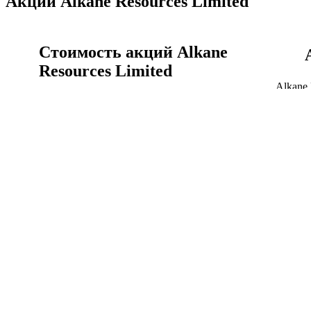
Акции Alkane Resources Limited
Стоимость акций Alkane
Resources Limited
Alkane 
реальн
Акции Alkane Resources Limited сегодня, цена
ALK.AX
акции ALK.AX онлайн сейчас.
Акции
Стоимость акций Alkane Resources Limited
Alkane Resources Limited
история котировок акций
Курс Alkane Resources Limited к австралийский
Объём 
доллар график за всё время.
капитал
Alkane Resources Limited история котировок акций
Капита
Финансы Alkane Resources Limited