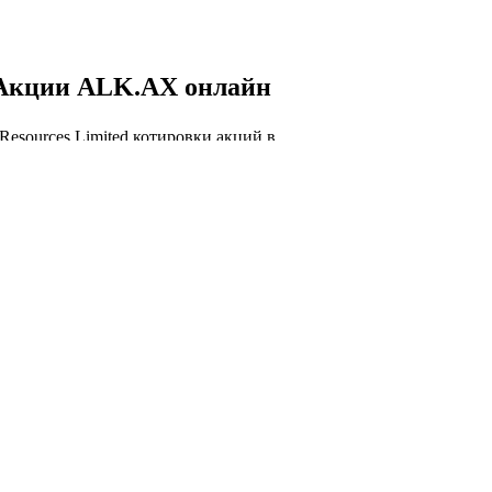
Акции ALK.AX онлайн
Resources Limited котировки акций в
ом времени, ALK.AX курс акций онлайн,
 график.
 ALK.AX онлайн
Капитализация Alkane
Resources Limited
торговли акций ALK.AX сегодня и история
изации Alkane Resources Limited.
лизация Alkane Resources Limited