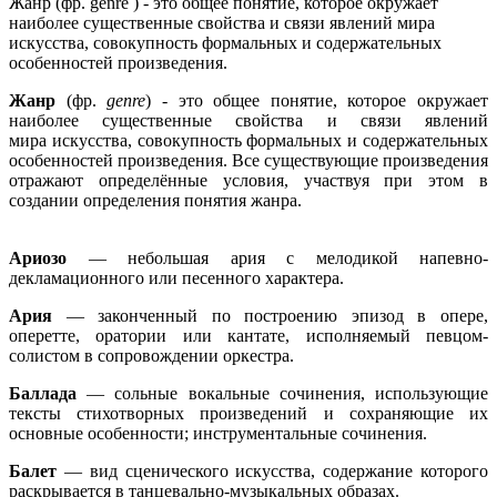
Жанр (фр. genre ) - это общее понятие, которое окружает
наиболее существенные свойства и связи явлений мира
искусства, совокупность формальных и содержательных
особенностей произведения.
Жанр
(фр.
genre
) - это общее понятие, которое окружает
наиболее существенные свойства и связи явлений
мира искусства, совокупность формальных и содержательных
особенностей произведения. Все существующие произведения
отражают определённые условия, участвуя при этом в
создании определения понятия жанра.
Ариозо
— небольшая ария с мелодикой напевно-
декламационного или песенного характера.
Ария
— законченный по построению эпизод в опере,
оперетте, оратории или кантате, исполняемый певцом-
солистом в сопровождении оркестра.
Баллада
— сольные вокальные сочинения, использующие
тексты стихотворных произведений и сохраняющие их
основные особенности; инструментальные сочинения.
Балет
— вид сценического искусства, содержание которого
раскрывается в танцевально-музыкальных образах.