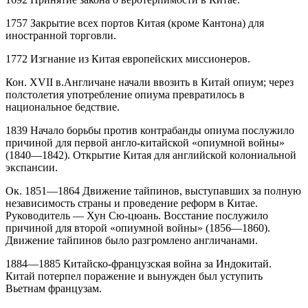
1757 Закрытие всех портов Китая (кроме Кантона) для
иностранной торговли.
1772 Изгнание из Китая европейских миссионеров.
Кон. XVII в.Англичане начали ввозить в Китай опиум; через
полстолетия употребление опиума превратилось в
национальное бедствие.
1839 Начало борьбы против контрабанды опиума послужило
причиной для первой англо-китайской «опиумной войны»
(1840—1842). Открытие Китая для английской колониальной
экспансии.
Ок. 1851—1864 Движение тайпинов, выступавших за полную
независимость страны и проведение реформ в Китае.
Руководитель — Хун Сю-цюань. Восстание послужило
причиной для второй «опиумной войны» (1856—1860).
Движение тайпинов было разгромлено англичанами.
1884—1885 Китайско-французская война за Индокитай.
Китай потерпел поражение и вынужден был уступить
Вьетнам французам.