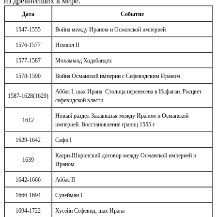
из древнейших в мире.
Дата
Событие
1547-1555
Война между Ираном и Османской империей
1576-1577
Исмаил II
1577-1587
Мохаммад Ходабандех
1578-1590
Война Османской империи с Сефевидским Ираном
Аббас I, шах Ирана. Столица перенесена в Исфаган. Расцвет
1587-1628(1629)
сефевидской власти
Новый раздел Закавказья между Ираном и Османской
1612
империей. Восстановление границ 1555 г
1629-1642
Сафи I
Касри-Ширинский договор между Османской империей и
1639
Ираном
1642-1666
Аббас II
1666-1694
Сулейман I
1694-1722
Хусейн Сефевид, шах Ирана