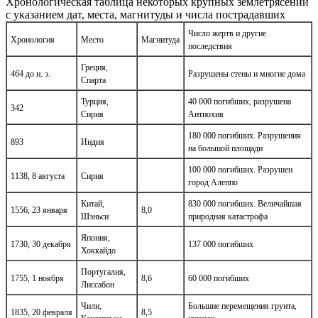
Хронологическая таблица некоторых крупных землетрясений
с указанием дат, места, магнитуды и числа пострадавших
Число жертв и другие
Хронология
Место
Магнитуда
последствия
Греция,
464 до н. э.
Разрушены стены и многие дома
Спарта
Турция,
40 000 погибших, разрушена
342
Сирия
Антиохия
180 000 погибших. Разрушения
893
Индия
на большой площади
100 000 погибших. Разрушен
1138, 8 августа
Сирия
город Алеппо
Китай,
830 000 погибших. Величайшая
1556, 23 января
8,0
Шэньси
природная катастрофа
Япония,
1730, 30 декабря
137 000 погибших
Хоккайдо
Португалия,
1755, 1 ноября
8,6
60 000 погибших
Лиссабон
Чили,
Большие перемещения грунта,
1835, 20 февраля
8,5