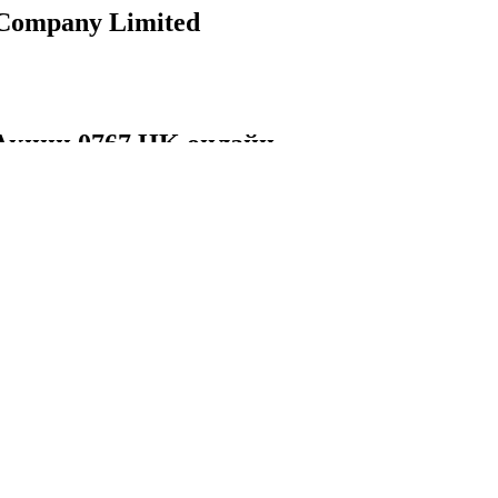
 Company Limited
Акции 0767.HK онлайн
cific Silk Road Investment Company Limited
вки акций в реальном времени, 0767.HK
кций онлайн, 0767.HK график.
0767.HK онлайн
Капитализация Asia Pacific
Silk Road Investment
Company Limited
торговли акций 0767.HK сегодня и история