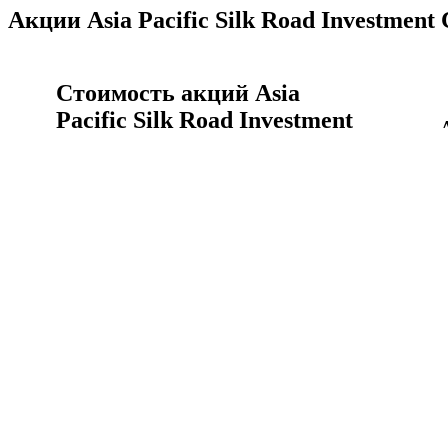
Акции Asia Pacific Silk Road Investment
Стоимость акций Asia
Pacific Silk Road Investment
Company Limited
Asia Pa
Акции Asia Pacific Silk Road Investment Company
котиро
Limited сегодня, цена акции 0767.HK онлайн
курс а
сейчас.
Акции 
Стоимость акций Asia Pacific Silk Road Investment
Company Limited
Asia Pacific Silk Road
Investment Company Limited
история котировок акций
Объём 
Курс Asia Pacific Silk Road Investment Company