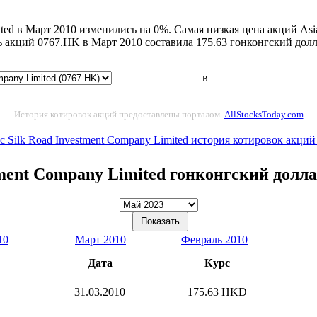
ited в Март 2010 изменились на 0%. Самая низкая цена акций Asia
ь акций 0767.HK в Март 2010 составила 175.63 гонконгский долл
в
История котировок акций предоставлены порталом
AllStocksToday.com
fic Silk Road Investment Company Limited история котировок акций
estment Company Limited гонконгский долл
10
Март 2010
Февраль 2010
Дата
Курс
31.03.2010
175.63 HKD